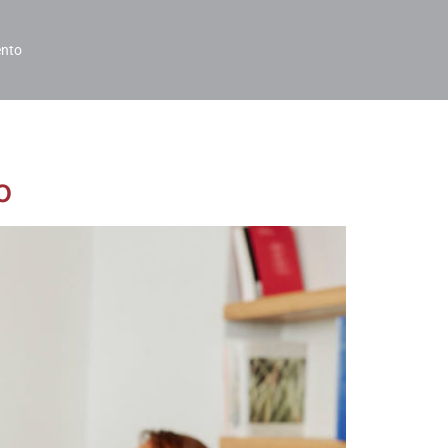
nto
o